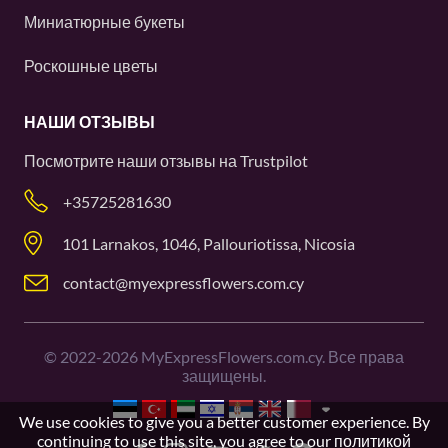
Миниатюрные букеты
Роскошные цветы
НАШИ ОТЗЫВЫ
Посмотрите наши отзывы на
Trustpilot
+35725281630
101 Larnakos, 1046, Pallouriotissa, Nicosia
contact@myexpressflowers.com.cy
©
2022-2026
MyExpressFlowers.com.cy. Все права
защищены.
We use cookies to give you a better customer experience. By
continuing to use this site, you agree to our
политикой