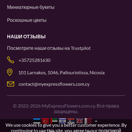
Миниатюрные букеты
Роскошные цветы
НАШИ ОТЗЫВЫ
Посмотрите наши отзывы на
Trustpilot
+35725281630
101 Larnakos, 1046, Pallouriotissa, Nicosia
contact@myexpressflowers.com.cy
©
2022-2026
MyExpressFlowers.com.cy. Все права
защищены.
We use cookies to give you a better customer experience. By
continuing to use this site, you agree to our
политикой