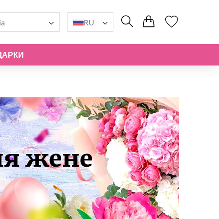
ia
RU
ДАРКИ
ия жене