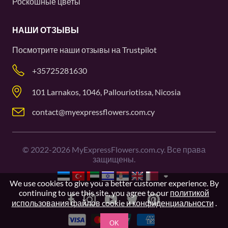
Роскошные цветы
НАШИ ОТЗЫВЫ
Посмотрите наши отзывы на
Trustpilot
+35725281630
101 Larnakos, 1046, Pallouriotissa, Nicosia
contact@myexpressflowers.com.cy
©
2022-2026
MyExpressFlowers.com.cy. Все права
защищены.
We use cookies to give you a better customer experience. By
continuing to use this site, you agree to our
политикой
использования файлов cookie и конфиденциальности
.
OK