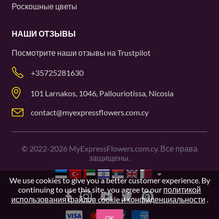
Роскошные цветы
НАШИ ОТЗЫВЫ
Посмотрите наши отзывы на
Trustpilot
+35725281630
101 Larnakos, 1046, Pallouriotissa, Nicosia
contact@myexpressflowers.com.cy
©
2022-2026
MyExpressFlowers.com.cy. Все права
защищены.
We use cookies to give you a better customer experience. By
continuing to use this site, you agree to our
политикой
использования файлов cookie и конфиденциальности
.
OK