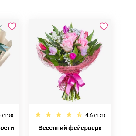
5
4.6
(118)
(131)
дости
Весенний фейерверк