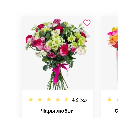
4.6
(92)
Чары любви
С