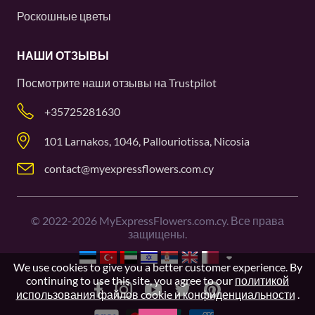
Роскошные цветы
НАШИ ОТЗЫВЫ
Посмотрите наши отзывы на
Trustpilot
+35725281630
101 Larnakos, 1046, Pallouriotissa, Nicosia
contact@myexpressflowers.com.cy
©
2022-2026
MyExpressFlowers.com.cy. Все права
защищены.
We use cookies to give you a better customer experience. By
continuing to use this site, you agree to our
политикой
использования файлов cookie и конфиденциальности
.