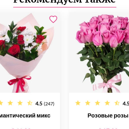
4.5
4.
(247)
мантический микс
Розовые розы