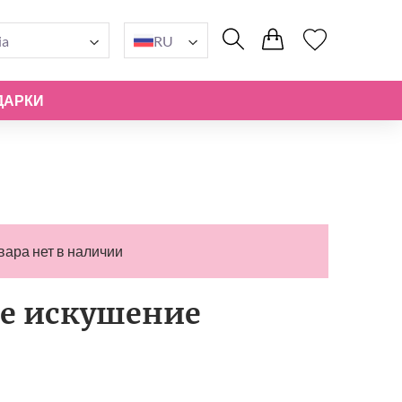
ia
RU
ДАРКИ
вара нет в наличии
е искушение