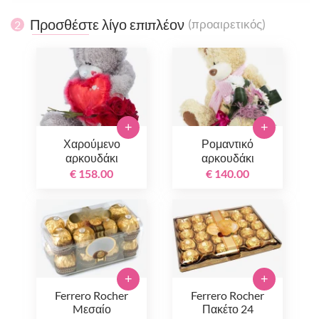
Προσθέστε λίγο επιπλέον
(προαιρετικός)
2
+
+
Χαρούμενο
Ρομαντικό
αρκουδάκι
αρκουδάκι
€ 158.00
€ 140.00
+
+
Ferrero Rocher
Ferrero Rocher
Mεσαίο
Πακέτο 24