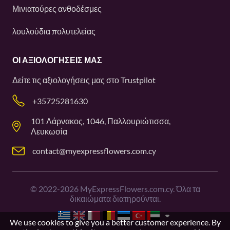
Μινιατούρες ανθοδέσμες
λουλούδια πολυτελείας
ΟΙ ΑΞΙΟΛΟΓΉΣΕΙΣ ΜΑΣ
Δείτε τις αξιολογήσεις μας στο
Trustpilot
+35725281630
101 Λάρνακος, 1046, Παλλουριώτισσα,
Λευκωσία
contact@myexpressflowers.com.cy
©
2022-2026
MyExpressFlowers.com.cy. Όλα τα
δικαιώματα διατηρούνται.
We use cookies to give you a better customer experience. By