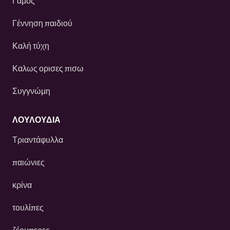
Γάμος
Γέννηση παιδιού
Καλή τύχη
Καλως ορισες πισω
Συγγνώμη
ΛΟΥΛΟΎΔΙΑ
Τριαντάφυλλα
παιώνιες
κρίνα
τουλίπες
ζέρμπερες