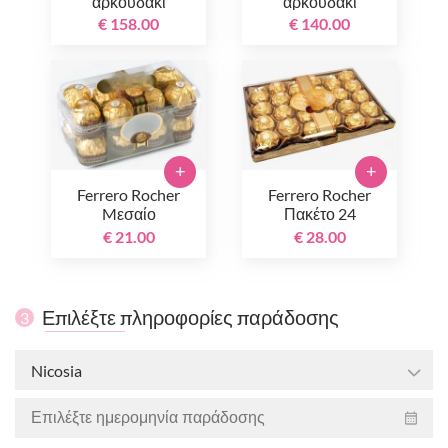
αρκουδάκι
αρκουδάκι
€ 158.00
€ 140.00
+
+
Ferrero Rocher
Ferrero Rocher
Mεσαίο
Πακέτο 24
τεμαχίων
€ 21.00
€ 28.00
Επιλέξτε πληροφορίες παράδοσης
3
Nicosia