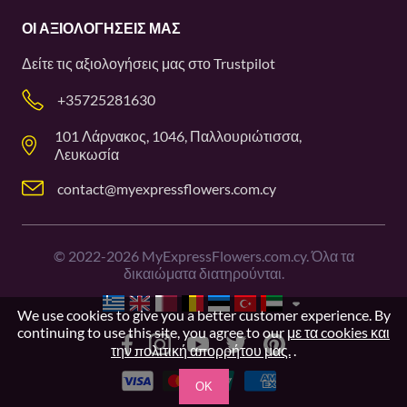
ΟΙ ΑΞΙΟΛΟΓΉΣΕΙΣ ΜΑΣ
Δείτε τις αξιολογήσεις μας στο
Trustpilot
+35725281630
101 Λάρνακος, 1046, Παλλουριώτισσα,
Λευκωσία
contact@myexpressflowers.com.cy
©
2022-2026
MyExpressFlowers.com.cy. Όλα τα
δικαιώματα διατηρούνται.
We use cookies to give you a better customer experience. By
continuing to use this site, you agree to our
με τα cookies και
την πολιτική απορρήτου μας.
.
OK