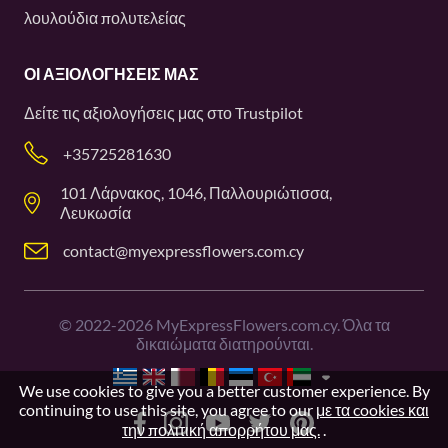
λουλούδια πολυτελείας
ΟΙ ΑΞΙΟΛΟΓΉΣΕΙΣ ΜΑΣ
Δείτε τις αξιολογήσεις μας στο
Trustpilot
+35725281630
101 Λάρνακος, 1046, Παλλουριώτισσα,
Λευκωσία
contact@myexpressflowers.com.cy
©
2022-2026
MyExpressFlowers.com.cy. Όλα τα
δικαιώματα διατηρούνται.
We use cookies to give you a better customer experience. By
continuing to use this site, you agree to our
με τα cookies και
την πολιτική απορρήτου μας.
.