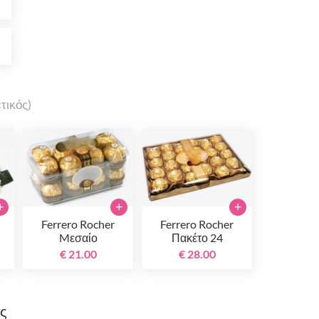
0
0
τικός)
+
+
+
Ferrero Rocher
Ferrero Rocher
Mεσαίο
Πακέτο 24
τεμαχίων
€ 21.00
€ 28.00
ης