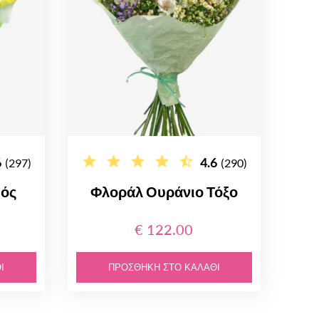
6
4.6
(297)
(290)
μός
Φλοράλ Ουράνιο Τόξο
€ 122.00
Ι
ΠΡΟΣΘΉΚΗ ΣΤΟ ΚΑΛΆΘΙ