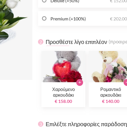
Deluxe (+50%)
€ 152.0
Premium (+100%)
€ 202.0
Προσθέστε λίγο επιπλέον
(προαιρε
2
+
Χαρούμενο
Ρομαντικό
αρκουδάκι
αρκουδάκι
€ 158.00
€ 140.00
Επιλέξτε πληροφορίες παράδοσ
3