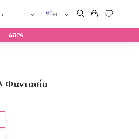
ia
EL
ΔΏΡΑ
λ Φαντασία