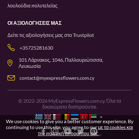
λουλούδια πολυτελείας
ΟΙ ΑΞΙΟΛΟΓΉΣΕΙΣ ΜΑΣ
Δείτε τις αξιολογήσεις μας στο
Trustpilot
+35725281630
101 Λάρνακος, 1046, Παλλουριώτισσα,
Λευκωσία
contact@myexpressflowers.com.cy
©
2022-2026
MyExpressFlowers.com.cy. Όλα τα
δικαιώματα διατηρούνται.
We use cookies to give you a better customer experience. By
continuing to use this site, you agree to our
με τα cookies και
την πολιτική απορρήτου μας.
.