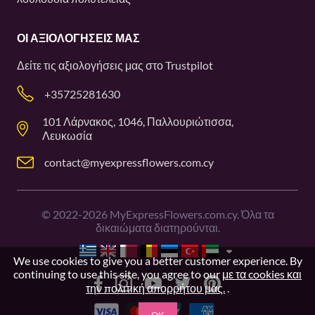
ΟΙ ΑΞΙΟΛΟΓΉΣΕΙΣ ΜΑΣ
Δείτε τις αξιολογήσεις μας στο
Trustpilot
+35725281630
101 Λάρνακος, 1046, Παλλουριώτισσα,
Λευκωσία
contact@myexpressflowers.com.cy
©
2022-2026
MyExpressFlowers.com.cy. Όλα τα
δικαιώματα διατηρούνται.
We use cookies to give you a better customer experience. By
continuing to use this site, you agree to our
με τα cookies και
την πολιτική απορρήτου μας.
.