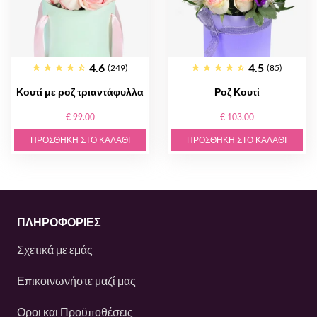
4.6
4.5
(249)
(85)
Κουτί με ροζ τριαντάφυλλα
Ροζ Κουτί
€ 99.00
€ 103.00
ΠΡΟΣΘΉΚΗ ΣΤΟ ΚΑΛΆΘΙ
ΠΡΟΣΘΉΚΗ ΣΤΟ ΚΑΛΆΘΙ
ΠΛΗΡΟΦΟΡΙΕΣ
Σχετικά με εμάς
Επικοινωνήστε μαζί μας
Οροι και Προϋποθέσεις