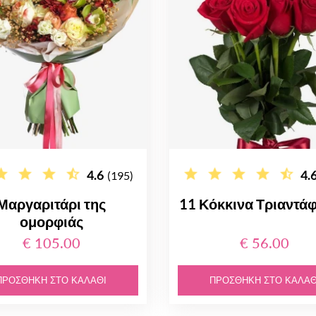
4.6
4.
(195)
Μαργαριτάρι της
11 Κόκκινα Τριαντά
ομορφιάς
€ 105.00
€ 56.00
ΠΡΟΣΘΉΚΗ ΣΤΟ ΚΑΛΆΘΙ
ΠΡΟΣΘΉΚΗ ΣΤΟ ΚΑΛΆΘ