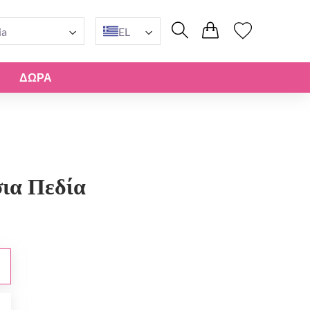
ia
EL
ΔΏΡΑ
ια Πεδία