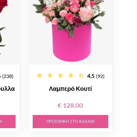
6
4.5
(238)
(92)
φυλλα
Λαμπερό Κουτί
€ 128.00
Ι
ΠΡΟΣΘΉΚΗ ΣΤΟ ΚΑΛΆΘΙ