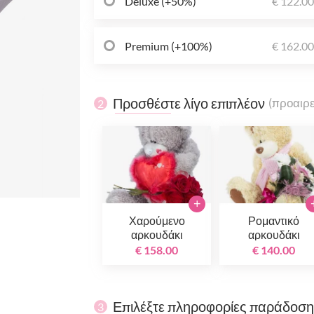
Deluxe (+50%)
€ 122.0
Premium (+100%)
€ 162.0
Προσθέστε λίγο επιπλέον
(προαιρε
2
+
Χαρούμενο
Ρομαντικό
αρκουδάκι
αρκουδάκι
€ 158.00
€ 140.00
Επιλέξτε πληροφορίες παράδοσ
3