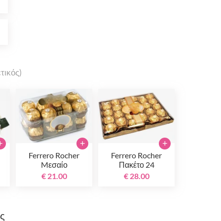
0
0
τικός)
+
+
+
Ferrero Rocher
Ferrero Rocher
Mεσαίο
Πακέτο 24
τεμαχίων
€ 21.00
€ 28.00
ης