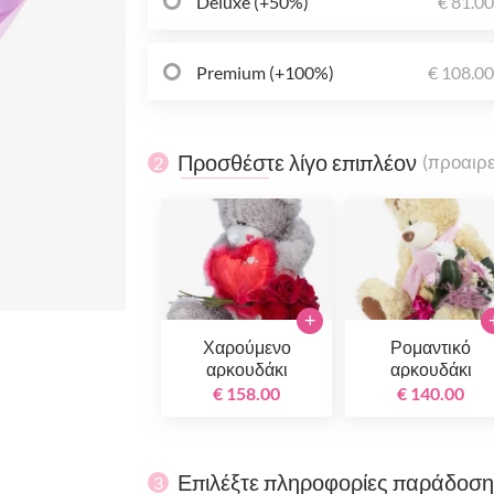
Deluxe (+50%)
€ 81.0
Premium (+100%)
€ 108.0
Προσθέστε λίγο επιπλέον
(προαιρε
2
+
Χαρούμενο
Ρομαντικό
αρκουδάκι
αρκουδάκι
€ 158.00
€ 140.00
Επιλέξτε πληροφορίες παράδοσ
3