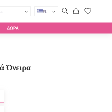
ia
EL
ΔΏΡΑ
ά Όνειρα