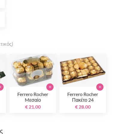
0
0
τικός)
+
+
+
Ferrero Rocher
Ferrero Rocher
Mεσαίο
Πακέτο 24
τεμαχίων
€ 21.00
€ 28.00
ης