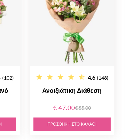
5
4.6
(102)
(148)
ανό
Ανοιξιάτικη Διάθεση
€ 47.00
€ 55.00
Ι
ΠΡΟΣΘΉΚΗ ΣΤΟ ΚΑΛΆΘΙ