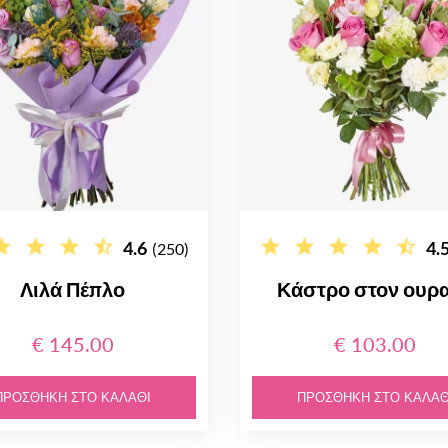
4.6
4.
(250)
Λιλά Πέπλο
Κάστρο στον ουρ
€ 145.00
€ 103.00
ΠΡΟΣΘΉΚΗ ΣΤΟ ΚΑΛΆΘΙ
ΠΡΟΣΘΉΚΗ ΣΤΟ ΚΑΛΆΘ