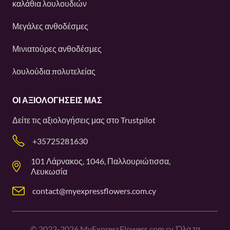
καλάθια λουλουδιών
Μεγάλες ανθοδέσμες
Μινιατούρες ανθοδέσμες
λουλούδια πολυτελείας
ΟΙ ΑΞΙΟΛΟΓΉΣΕΙΣ ΜΑΣ
Δείτε τις αξιολογήσεις μας στο
Trustpilot
+35725281630
101 Λάρνακος, 1046, Παλλουριώτισσα,
Λευκωσία
contact@myexpressflowers.com.cy
©
2022-2026
MyExpressFlowers.com.cy. Όλα τα